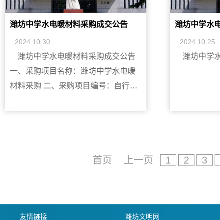
交响应文件时间及地点：1.时间
三、采购项目内容、预算金额及供应
商资格要求：四、报名及获取竞争性
潍坊中学水电暖材料采购成交公告
潍坊中学水
磋商文件：1.时间：2025年 2 月 28 日
2024.10.30
2024.10.25
至2025年 3 月 6 日（上午8:30-
潍坊中学水电暖材料采购成交公告
潍坊中学
11:30，下午2:00-5:00，北京时间,法
一、采购项目名称：潍坊中学水电暖
定公休日、法定节假日除外）。2.地
材料采购 二、采购项目编号：自行采
点：潍坊中学（潍坊市奎文区中学街1
购[2024]9号 ; 三、采购公告发布日
号）3.需发送资料：营业执照原件、
期：2024年10月25日四、磋商日期：
基本账户开户许可证原件、法定代表
2024年10月29日五、公告期：2024年
人资格证明书原件、法定代表人授权
10月30日-2024年11月1日
委托书原件扫描件一套。供应商资料
首页
上一页
1
2
3
&nbsp;&nbsp;&nbsp; 六、采购方式：
必须真实，严禁借资质参加磋商。邮
询价&nbsp;&nbsp;&nbsp; 七、成交情
箱：wfzxhqfwzx@wf.shandong.cn
况：采购内容供应商名称地址成交金
五、递交响应文件时间及地点：1.时
额潍坊中学水暖材料采购潍城区豪德
间：2025年
友情链接
潍坊文明网
美日喜水暖洁具批发部山东省潍坊市