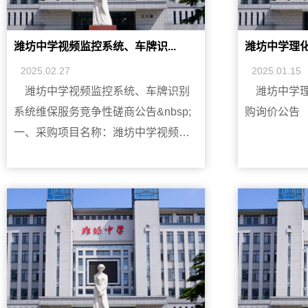
项目不接受联合体参加。三、采购项
号&nbsp; &nb
目内容、预算金额及供应商资格要
&nbsp; &nbs
求：四、报名及获取竞争性磋商文
&nbsp; &nbs
潍坊中学视频监控系统、车牌识...
潍坊中学理化
件：1.时间：2025年 3 月 11 日至
&nbsp; &nbs
2025.02.27
2025.01.15
2025年 3 月 17 日（上午8:30-11:30，
&nbsp; &nbs
潍坊中学视频监控系统、车牌识别
潍坊中学
下午2:00-5:00，北京时间,法定公休
&nbsp; &nbs
系统维保服务竞争性磋商公告&nbsp;
购询价公告
日、法定节假日除外）。2.地点：潍
一、采购项目名称：潍坊中学视频监
坊中学（潍坊市奎文区中学街1号）3.
控系统、车牌识别系统维保服务二、
需发送资料：营业执照原件、基本账
采购项目编号：自行采购[2025]2号采
户开户许可证原件、法定代表人资格
购内容预算维保公司资格要求潍坊中
证明书原件、法定代表人授权委托书
学视频监控系统、车牌识别系统维保
原件扫描件一套及联系方式。供应商
服务每年5万元1、符合《中华人民共
资料必须真实，严禁借资质参加磋
和国政府采购法》第二十二条的规
商。邮箱：
定；2、具备相应售后服务能力的企
wfzxhqfwzx@wf.shandong.cn五、递
业；3、本项目不接受联合体参加。