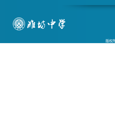
潍城区豪德贸易广场北区四街47号
27820元潍坊中学电器材料采购潍城
区豪德安雅灯饰经销处山东省潍坊市
潍城区豪德光彩贸易广场A-1-4四街43
号27255元八、磋商小组名单：张砚
版权所
华、张向伟、郑同全&nbsp;&nbsp;
九、联系方式：&nbsp;&nbsp; &nbsp;
采购人：潍坊中学
&nbsp;&nbsp;&nbsp;&nbsp;&