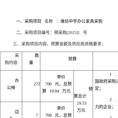
一、采购项目
名称
：潍坊中学办公家具采购
二、采购项目编号：预采购
[2025]1
号
三、采购项目内容、预算金额及供应商资格要求：
采
数
预算
购内容
量
1
.
单价
办
国政府采购
272
700
元，总预
公椅
定；
预
算
19.04
万元
算总计
2
.
19.53
力的企业；
单价
万元
边
7
700
元，总预