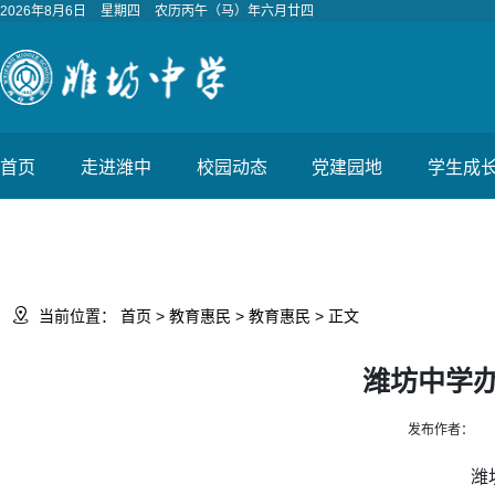
2026年8月6日
星期四
农历丙午（马）年六月廿四
首页
走进潍中
校园动态
党建园地
学生成

当前位置：
首页
>
教育惠民
>
教育惠民
> 正文
潍坊中学
发布作者：
潍