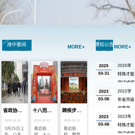
潍中要闻
通知公告
MORE+
MORE+
2025年
2025
03-31
特殊才能
测试成绩
公示
2022学
2023
03-06
年省市级
优秀学
省政协副
十八而志
蹄疾步稳
生、优秀
2023年
2023
主席孙继
大任始承
奋进有为
2026.04.16
2026.03.12
2026.03.12
03-06
学生干
业一行到
——潍坊
——潍坊
特殊才能
3月25日上
春启新
春启新
潍坊中学
中学高 66
中学召开
部、优秀
测试成绩
午，山东
程，十八
程，教筑