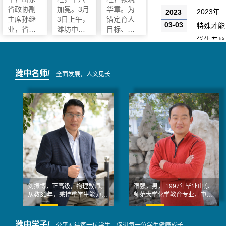
开展专题
级成人礼
新学期教
省政协副
加冕。3月
华章。为
班集体公
公示
2023年
2023
调研
主席孙继
圆满举行
3日上午，
学工作会
锚定育人
03-03
示
特殊才能
业，省政
潍坊中学
目标、深
议
协常委、
高66级“十
耕教学质
学生专项
教科卫体
八而志 大
量、凝聚
测试安排
委主任李
任始承”成
奋进力
及注意事
政，省政
人礼温情
量，3月1
潍中名师/
全面发展，人文见长
协常委、
启幕。全
日，潍坊
项
教科卫体
体高三师
中学召开
委副主
生与家长
新学期教
任、省教
欢聚校
学工作会
育厅副厅
园、共赴
议。本次
长孙晓筠
盛典，一
会议以“骐
等一行赴
同见证学
骥驰骋 势
潍坊中
生们从青
不可挡”为
学，围绕
涩少年迈
主题，学
“推进基础
向责任青
校班子成
教育资源
年的珍贵
员、全体
刘振博，正高级，物理教师。
宿强，男， 1997年毕业山东
优化配置”
时刻，为
中层干
从教31年，秉持重学生能力培
师范大学化学教育专业，中学
开展专题
逐梦高考
部、全体
养、谋学生长远发展的执教理
高级教师。 毕业以来一直在教
调研，深
的热血青
教职工齐
念。教学风格...
学一线并且...
入考察学
春举行庄
聚一堂，
潍中学子/
公平对待每一位学生、促进每一位学生健康成长