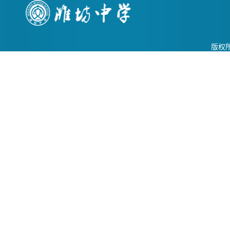
新人才培
教学提质
养、构建
明确方
多元育人
向。党委
路径的探
书记张年
版权所
索与实践
勇以《我
给予关
当像马奔
注。随
往我的
后，调研
山》为题
组走进学
作专题报
校餐厅与
告。他全
学生公
面回顾上
寓，实地
学期重点
察看后勤
工作落实
保障服务
情况，对
工作。在
学校36个
餐厅，调
重点项目
研组详细
推进成效
了解食材
进行逐一
采购、食
通报与点
品安全管
评。他对
控、菜品
新学期工
营养搭配
作提出明