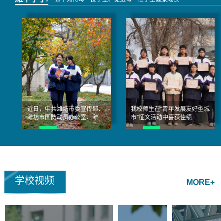
校办学成
严加冕。
共启新征
效与育人
十八而
程，同绘
实践。潍
志，大任
新蓝图。
坊市政协
始承；青
会议由党
主席李爱
春筑梦，
委副书记
杰、副主
未来可
徐作庆主
席李平及
期。此次
持。党委
市教育
成人礼，
委员、副
局、奎文
不仅是潍
校长宿
区等相关
坊中学高
强，党委
负责同志
66级学子
委员、副
近日，中共潍坊市委宣传部、
我校师生在“青年发展友好型城
陪同调
人生路上
校长卢志
潍坊市国防动员办公室、潍坊
市”征文活动中喜获佳绩
研。调研
的重要里
杰，副校
市教育局、潍坊军分区政治工
组一行实
程碑，更
长杨晓
作处联合主办...
地参观校
是吹响高
飞，副校
园，全面
考冲刺的
长刘臻分
了解学校
精神号
别代表高
整体办学
角。愿全
三学部、
学校视频
MORE+
情况。在
体学生带
高二学
校园参观
着父母的
部、高一
过程中，
期盼、恩
学部、卓
调研组重
师的教
越学部，