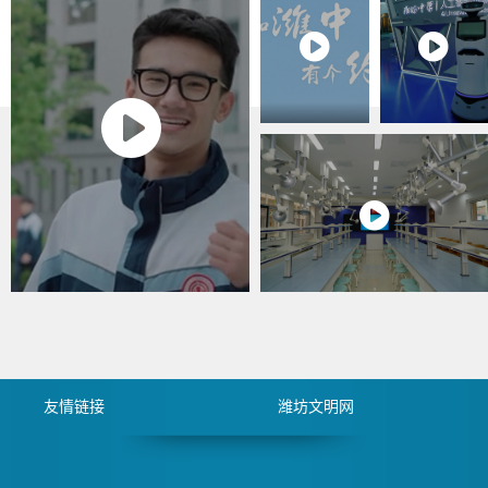
点考察了
诲、学校
依次以
我校拔尖
的祝福，
《问题导


创新人才
以成年之
向靶向施
培养、课
姿勇担时
策突破增
程课堂建
代使命，
量》《高

设及教师
以昂扬之
严细实精
发展、新
态全力冲
益求精》
疆学生管
刺高考，
《复盘反
理等核心
在逐梦路
思锚定目
工作，细
上步履不
标再起

致询问特
停、勇往
航》《从0
色课程体
直前，以
到1 我们走
系构建、
青春之我
过的这半
教研活动
赴时代之
年》为题
开展、师
约，书写
进行了工
资队伍建
属于自
作汇报，
设等情
己、属于
全面总结
况，对我
潍中的精
上学期工
校立足“坚
彩人生华
作成效，
友情链接
潍坊文明网
韧从容，
章！
清晰规划
守正创新”
新学期发
校训，深
展路径，
耕拔尖创
为各年级