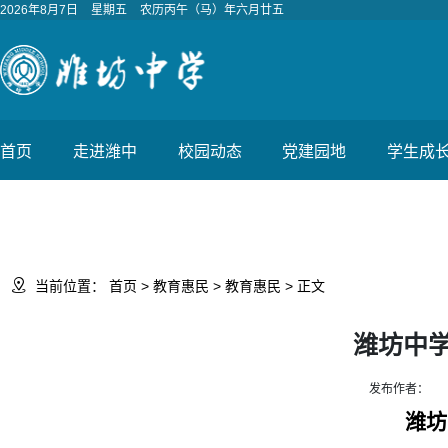
2026年8月7日
星期五
农历丙午（马）年六月廿五
首页
走进潍中
校园动态
党建园地
学生成

当前位置：
首页
>
教育惠民
>
教育惠民
> 正文
潍坊中
发布作者：
潍坊