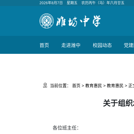
2026年8月7日
星期五
农历丙午（马）年六月廿五
首页
走进潍中
校园动态
党建

当前位置：
首页
>
教育惠民
>
教育惠民
> 正
关于组织
各位班主任：