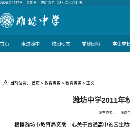
2026年8月7日
星期五
农历丙午（马）年六月廿五
首页
走进潍中
校园动态
党建园地
学生成

当前位置：
首页
>
教育惠民
>
教育惠民
> 正文
潍坊中学2011
发布作者：
潍坊
根据潍坊市教育局资助中心关于普通高中贫困生助