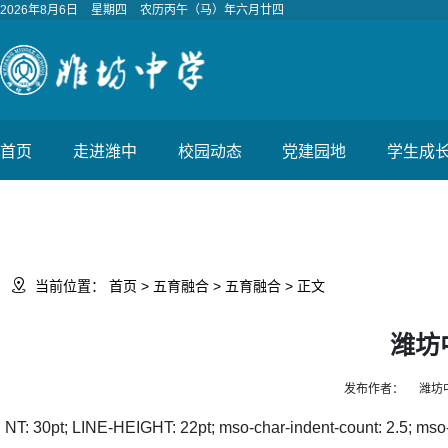
2026年8月6日
星期四
农历丙午（马）年六月廿四
首页
走进潍中
校园动态
党建园地
学生成

当前位置：
首页
>
五育融合
>
五育融合
> 正文
潍坊
发布作者：
潍坊
NT: 30pt; LINE-HEIGHT: 22pt; mso-char-indent-count: 2.5; mso-l