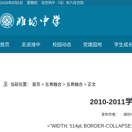
2026年8月6日
星期四
农历丙午（马）年六月廿四
首页
走进潍中
校园动态
党建园地
学生成

当前位置：
首页
>
五育融合
>
五育融合
> 正文
2010-2
发布作者：
潍坊
="WIDTH: 514pt; BORDER-COLLAPSE: col