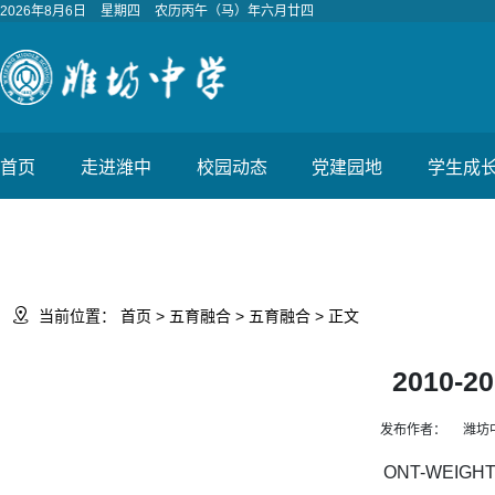
2026年8月6日
星期四
农历丙午（马）年六月廿四
首页
走进潍中
校园动态
党建园地
学生成

当前位置：
首页
>
五育融合
>
五育融合
> 正文
2010
发布作者：
潍坊
ONT-WEIGHT: 